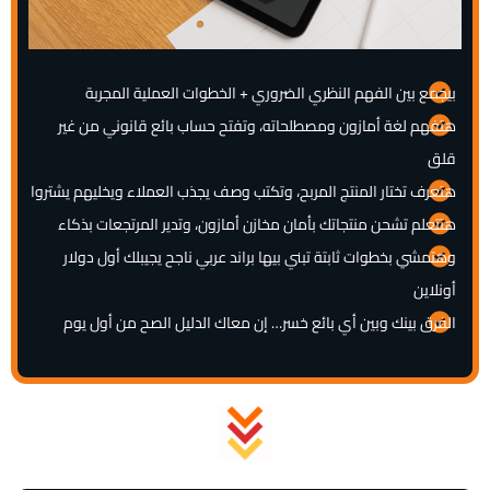
بيجمع بين الفهم النظري الضروري + الخطوات العملية المجربة
هتفهم لغة أمازون ومصطلحاته، وتفتح حساب بائع قانوني من غير
قلق
هتعرف تختار المنتج المربح، وتكتب وصف يجذب العملاء ويخليهم يشتروا
هتتعلم تشحن منتجاتك بأمان مخازن أمازون، وتدير المرتجعات بذكاء
وهتمشي بخطوات ثابتة تبني بيها براند عربي ناجح يجيبلك أول دولار
أونلاين
الفرق بينك وبين أي بائع خسر… إن معاك الدليل الصح من أول يوم