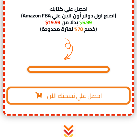
احصل علي كتابك
(اصنع اول دولار أون لاين علي Amazon FBA)
5.99
$
بدلا من
19.99$
(خصم
70%
لفترة محدودة)
احصل علي نسختك الأن