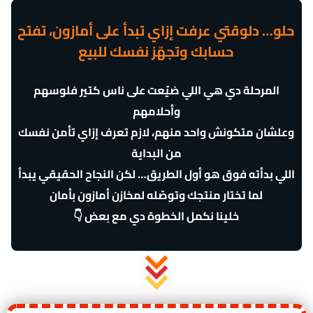
حلو… دلوقتي عرفت إزاي تبدأ على أمازون، تفتح
حسابك وتجهّز نفسك للبيع
المرحلة دي هي اللي ضيّعت على ناس كتير فلوسهم
وأحلامهم
وعلشان متكونش واحد منهم، لازم تعرف إزاي تأمن نفسك
من البداية
اللي بدأته فوق هو أول الطريق… لكن النجاح الحقيقي يبدأ
لما تختار منتجك وتوصّله لمخازن أمازون بأمان
خلينا نكمل الخطوة دي مع بعض 👇