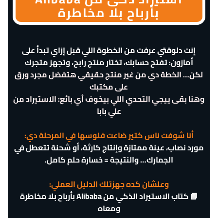
بأرباح بلا مخاطرة
إنت دلوقتي عرفت من الخطوة اللي قبل إزاي تبدأ على
أمازون: تفتح حسابك، تختار منتج رابح، وتجهز متجرك
لكن… الخطة دي من غير منتج حقيقي هتفضل مجرد ورق
على مكتبك
وهنا بقى ييجي التحدي اللي بيخوف أي بائع: الاستيراد من
علي بابا
أنا شوفت ناس كتير ضاعت فلوسها في المرحلة دي:
مورد نصاب، عينة ممتازة وإنتاج كارثة، أو شحنة تتعطل في
الجمارك… والنتيجة = خسارة حلم كامل.
وعلشان كده جهزتلك الدليل العملي:
📘 كتاب الاستيراد الذكي من Alibaba بأرباح بلا مخاطرة
ومعاه