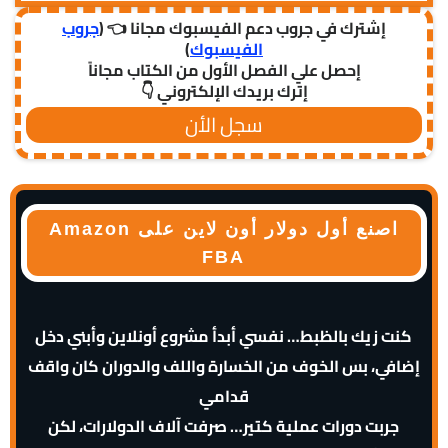
إشترك في جروب دعم الفيسبوك مجانا 👈 (
جروب
الفيسبوك
)
إحصل علي الفصل الأول من الكتاب مجاناً
إترك بريدك الإلكتروني 👇
سجل الأن
اصنع أول دولار أون لاين على Amazon
FBA
كنت زيك بالظبط… نفسي أبدأ مشروع أونلاين وأبني دخل
إضافي، بس الخوف من الخسارة واللف والدوران كان واقف
قدامي
جربت دورات عملية كتير… صرفت آلاف الدولارات، لكن