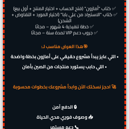
✅ كتاب "أمازون" (فتح الحساب + اختيار المنتج + أول بيع)
✅ كتاب "الاستيراد من علي بابا" (اختيار المورد + التفاوض +
الشحن)
✅ خطة تنفيذية 4 شهور – مجانًا
✅ جروب دعم VIP لمدة سنة – مجانًا
:هذا العرض مناسب لـ🎯
اللي عايز يبدأ مشروع حقيقي على أمازون بخطة واضحة •
• اللي حابب يستورد منتجات من الصين بأمان
احجز نسختك الآن وابدأ مشروعك بخطوات محسوبة 🚀
الدفع آمن 🔒
وصوف فوري مدي الحياة 📥
دعم مستمر 📞