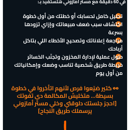
في 60 دقيقة مع مستر أمازوني هتستفيد بـ:
تحليل كامل لحسابك أو خطتك من أول خطوة
اكتشاف سبب ضعف مبيعاتك وإزاي تزودها
بسرعة
مراجعة إعلاناتك وتصحيح الأخطاء اللي بتاكل
أرباحك
حلول عملية لإدارة المخزون وتجنّب الخسائر
خريطة طريق شخصية تناسب وضعك وإمكانياتك
من أول يوم
👀 كتير ضيّعوا فرص لأنهم اتأخروا في خطوة
بسيطة… متخليش المكالمة دي تفوتك
[احجز جلستك دلوقتي وخلي مستر أمازوني
يرسملك طريق النجاح]